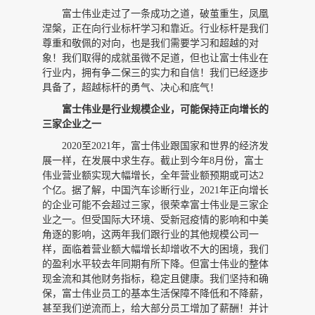
富士伟业走过了一条成功之道，破茧重生，凤凰
涅槃，
正在向行业标杆学习和靠近。行业标杆是我们
尊重和敬佩的对向，也是我们需要学习和超越的对
象！我们取得的成就虽微不足道，但也让富士伟业在
行业内，拥有争二保三的实力和自信！我们已经逐步
具备了，超越标杆的勇气、决心和底气！
富士伟业是行业规模企业，可能保持正向增长的
三家企业之一
2020至2021年，富士伟业跟国家和世界的经济发
展一样，在发展中求生存。截止到今年8月份，富士
伟业营业额实现大幅增长，全年营业额预期或可达2
个亿。据了解，中国汽车诊断行业，2021年正向增长
的企业可能不会超过三家，很荣幸富士伟业是三家企
业之一。但受国际大环境、受新冠疫情的影响和中美
角逐的影响，这两年我们跟行业的其他规模公司一
样，面临着营业额大幅增长却增收不大的困境，我们
的盈利水平较去年同期有所下降。但富士伟业的整体
现金流和其他财务指标，稳定且健康。我们坚持和确
保，富士伟业员工的基本生活保障不降低和不降薪，
甚至我们逆流而上，给大部分员工增加了薪酬！并计