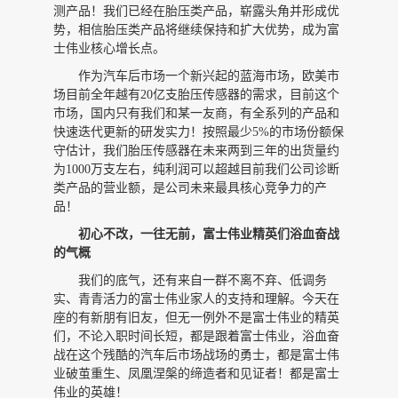
测产品！我们已经在胎压类产品，崭露头角并形成优
势，相信胎压类产品将继续保持和扩大优势，成为富
士伟业核心增长点。
作为汽车后市场一个新兴起的蓝海市场，欧美市
场目前全年越有
20亿支胎压传感器的需求，目前这个
市场，国内只有我们和某一友商，有全系列的产品和
快速迭代更新的研发实力！按照最少5%的市场份额保
守估计，我们胎压传感器在未来两到三年的出货量约
为1000万支左右，纯利润可以超越目前我们公司诊断
类产品的营业额，是公司未来最具核心竞争力的产
品！
初心不改，一往无前，富士伟业精英们浴血奋战
的气概
我们的底气，还有来自一群不离不弃、低调务
实、青青活力的富士伟业家人的支持和理解。今天在
座的有新朋有旧友，但无一例外不是富士伟业的精英
们，不论入职时间长短，都是跟着富士伟业，浴血奋
战在这个残酷的汽车后市场战场的勇士，都是富士伟
业破茧重生、凤凰涅槃的缔造者和见证者！都是富士
伟业的英雄！