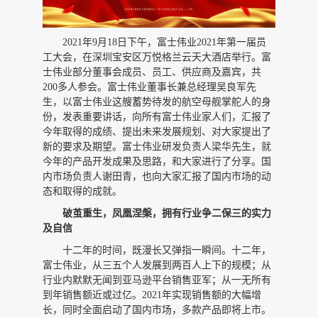
2021年9月18日下午，富士伟业2021年第一届员
工大会，在深圳宝安区万悦格兰云天大酒店举行。富
士伟业部分董事会成员、员工、供应商及嘉宾，共
200多人参会。富士伟业董事长兼总经理吴良军先
生，以富士伟业这艘蓄势待发的航空母舰掌舵人的身
份，发表重要讲话，向所有富士伟业家人们，汇报了
今年取得的成绩、提出未来发展规划、对大家提出了
新的要求及期望。富士伟业研发负责人梁华先生，就
今年的产品开发成果及思路，和大家进行了分享。国
内市场负责人谢田青，也向大家汇报了国内市场的动
态和取得的成就。
破茧重生，凤凰涅槃，拥有行业争二保三的实力
及自信
十二年的时间，既漫长又弹指一瞬间。十二年，
富士伟业，从三五个人发展到两百人上下的规模；从
行业内默默无闻到亚马逊平台销售亚军；从一无所有
到年销售额近或过亿。
2021年实现销售额的大幅增
长，同时全面启动了国内市场，多款产品即将上市。