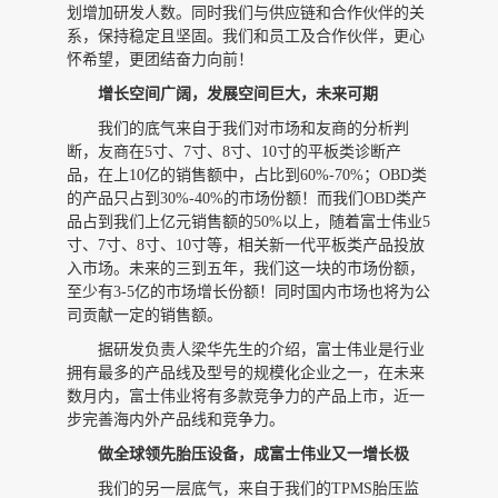
划增加研发人数。同时我们与供应链和合作伙伴的关
系，保持稳定且坚固。我们和员工及合作伙伴，更心
怀希望，更团结奋力向前！
增长空间广阔，
发展空间巨大，
未来可期
我们的底气来自于我们对市场和友商的分析判
断，友商在
5寸、7寸、8寸、10寸的平板类诊断产
品，在上10亿的销售额中，占比到60%-70%；OBD类
的产品只占到30%-40%的市场份额！而我们OBD类产
品占到我们上亿元销售额的50%以上，随着富士伟业5
寸、7寸、8寸、10寸等，相关新一代平板类产品投放
入市场。未来的三到五年，我们这一块的市场份额，
至少有3-5亿的市场增长份额！同时国内市场也将为公
司贡献一定的销售额。
据研发负责人梁华先生的介绍，富士伟业是行业
拥有最多的产品线及型号的规模化企业之一，在未来
数月内，富士伟业将有多款竞争力的产品上市，近一
步完善海内外产品线和竞争力。
做全球领先胎压设备，成富士伟业又一增长极
我们的另一层底气，来自于我们的
TPMS胎压监