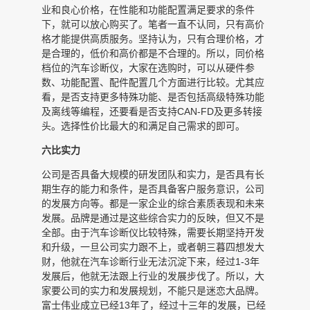
业和良心价格，在性能和功能配置满足要求的条件
下，就可以放心购买了。笔者一直不认同，只有高价
格才能提供高质服务。坚持认为，只有合理价格，才
是合理的，低价和高价都是不合理的。所以，同价格
档位的汽车诊断仪，大家在选购时，可以从硬件参
数、功能配置、配件配置几个方面进行比较。尤其应
看，是否支持更多特殊功能、是否包括高级特殊功能
及离线等编程，还要看是否支持CAN-FD及更多转接
头。选择性价比最大的和满足自己需求的即可。
六比实力
公司是否具备大规模的研发团队和实力，是否具有长
期生存的能力和条件，是否具备客户服务意识，公司
的发展方向等。都是一家企业的综合素质表现和未来
发展。品牌是通过是这些综合实力的反映，但又不是
全部。由于汽车诊断仪比较特殊，需要长期坚持开发
和升级，一旦公司实力跟不上，或者朝三暮四想发大
财，他就在汽车诊断行业无法沉淀下来，经过1-3年
发展后，他就无法跟上行业的发展步伐了。所以，大
家要公司的实力和发展规划，不能只是迷恋大品牌。
富士伟业成立已经13年了，经过十三年的发展，已经