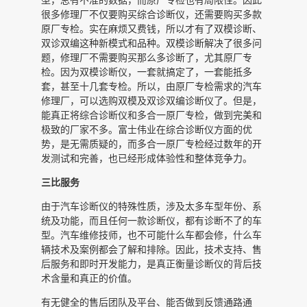
很多修理厂不仅要购买综合诊断仪，还需要购买多款
原厂专检。实在麻烦又费钱，所以才有了双模诊断、
双诊双编这种新模式和品种。双模诊断解决了很多问
题，修理厂不需要购买那么多诊断了，尤其原厂专
检。因为双模诊断仪，一套就搞定了，一套能抵多
套，甚至十几套专检。所以，由原厂专检需求的汽车
修理厂，可以选购双模及双诊双编诊断仪了。但是，
能真正将综合诊断仪和多合一原厂专检，做到完美和
极致的厂家不多。富士伟业在综合诊断仪方面的优
势，是无需质疑的，而多合一原厂专检经过数年的开
发测试和完善，也已经形成体验性和整体竞争力。
三比服务
由于汽车诊断仪的特殊性质，涉及太多车型年份、系
统及功能，而且任何一款诊断仪，都有诊断不了的车
型。汽车维修技师，也不可能什么车都会修，什么车
辆技术及案例都会了解和排除。因此，技术支持、售
后服务和即时开发能力，是真正衡量诊断仪的背后技
术含量和真正的价值。
有无健全的售后团队及平台、能否做到反馈通路通