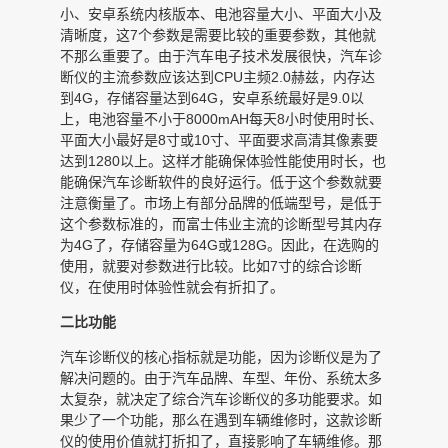
小、安卓系统内核版本、电池容量大小、平面大小及
清晰度，这7个参数是需要比较的重要参数，其他就
不那么重要了。由于汽车电子技术发展很快，汽车诊
断仪的主流参数应该达到CPU主频2.0赫兹，内存达
到4G，存储容量达到64G，安卓系统最好是9.0以
上，电池容量不小于8000mAH每天8小时使用时长、
平面大小最好是8寸或10寸、平面要求高清其像素要
达到1280以上。这样才能确保体验性能使用时长，也
能确保汽车诊断软件的良好运行。低于这个参数就要
注意衡量了。市场上有部分品牌的低端型号，是低于
这个参数标准的，而富士伟业主流的诊断型号其内存
为4G了，存储容量为64G或128G。因此，在选购的
使用，就要对参数进行比较。比如7寸的综合诊断
仪，在使用时体验性就会有折扣了。
二比功能
汽车诊断仪的核心指标就是功能，因为诊断仪是为了
解决问题的。由于汽车品牌、车型、年份、系统太多
太复杂，就决定了综合汽车诊断仪的多功能要求。如
果少了一个功能，那么在遇到车辆维修时，这款诊断
仪的使用价值就打折扣了，直接影响了车辆维修。那