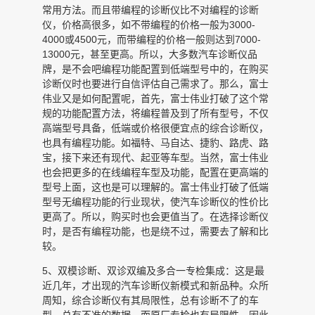
常用方法。而且带编程的诊断仪比不对编程的诊断
仪，价格高很多，如不带编程的价格一般为3000-
4000或4500元，而带编程的价格一般则达到7000-
13000元，甚至更高。所以，大多数汽车诊断仪品
牌，是不会吧编程功能配置到低端型号中的，在购买
诊断仪时也要进行自信评估自己需求了。那么，富士
伟业又是如何配置呢，首先，富士伟业打破了这个常
规的功能配置方法，将编程普及到了所有型号，不仅
高端型号具备，低端或价格很便宜点的综合诊断仪，
也具有编程功能。如福特、马自达、捷豹、路虎、路
宝，接下来还有现代、起亚等车型。当然，富士伟业
也会把更多的在线编程车型及功能，配置在更高端的
型号上面，这也是可以理解的。富士伟业打破了低端
型号无编程功能的行业现状，使汽车诊断仪的性价比
更高了。所以，购买时也会更值当了。在选择诊断仪
时，是否有编程功能，也是绕不过，需要去了解和比
较。
5、双模诊断、双诊双编及多合一专检集成：这是最
近几年，才出现的汽车诊断仪新模式和新品种。众所
周知，综合诊断仪有其局限性，总有诊断不了的车
型，总有不准的数据，而原厂专检也有局限性。因此