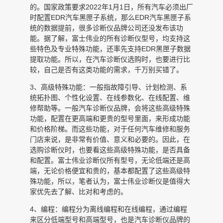
的。国家政策要求2022年1月1日，所有汽车必须出厂
时配置EDR汽车黑匣子系统，那么EDR汽车黑匣子系
统的数据提前，很多诊断仪品牌公司还没发布该功
能。据了解，富士伟业的所有诊断仪型号，均支持这
些特色及专业特殊功能，还率先支持EDR黑匣子数据
提取功能。所以，在汽车诊断仪选购时，也要进行比
较，自己是否有这类功能的需求，千万别买错了。
3、高级特殊功能：一般指故障引导、计划检测、系
统拓扑图、个性化设置、在线参数化、在线配置、维
修帮助等。一般汽车诊断仪品牌，会将这些高级特殊
功能，配置在更高端和更贵的型号里面，来形成功能
和价格阶梯。而这些功能，对于任何汽车维修和服务
门店来说，是非常有价值、意义和必要的。因此，在
选购诊断仪时，也要看这些高级特殊功能，是否具备
和配置。富士伟业诊断仪所有型号，无论低端还是高
端，无论价格便宜和贵的，基本都配置了这些高级特
殊功能，所以，笔者认为，富士伟业诊断仪是值得大
家优先去了解、比对和考虑的。
4、编程：编程分为离线编程和在线编程，通过编程
来区分低端型号和高端型号，也是汽车诊断仪品牌的