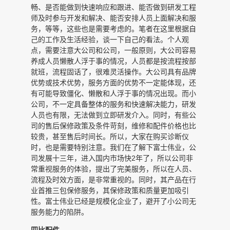
畅、是否能做到快速响应和跟进、能否做到研发工程
师及时参与开发和解决、能否安排人员上面解决和服
务，等等，这些也是需要考虑的。笔者在这里根据自
己的工作及生活经验，谈一下自己的看法。个人观
点，需要注意大公司和公司，一般原则，大公司容易
养成人员懒散人浮于事的情况，人员都是按流程按部
就班，流程固话了，很难灵活操作。大公司具有品牌
优势或技术优势，服务方面的优势不一定能体现，还
有可能导致僵化、懒散和人浮于事的情况出现。而小
公司，不一定具备整体的服务和快速解决能力，研发
人员也有限，无法做到立即研发介入。同时，有些公
司的售后保修政策及条件苛刻，维修和配件价格也比
较贵，甚至售后时间长。所以，大家在购买诊断仪
时，也是需要特别注意。我们在了解下富士伟业，公
司发展十三年，进入国内市场快2年了，所以公司非
常重视服务的体验，提出了完美服务，所以在人员、
流程及时效方面，是非常重视的。同时，其产品在行
业首推三包保修服务，其保修政策和质量更加吸引
性。富士伟业已经是规模化企业了，避开了小公司无
服务能力的陷阱。
四比配件