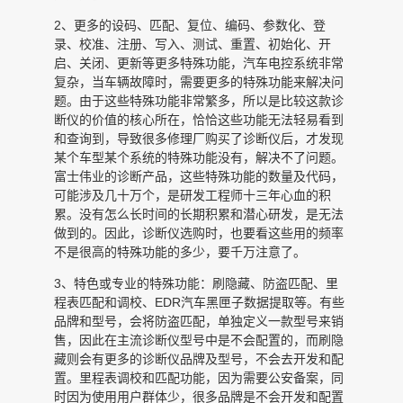
2、更多的设码、匹配、复位、编码、参数化、登
录、校准、注册、写入、测试、重置、初始化、开
启、关闭、更新等更多特殊功能，汽车电控系统非常
复杂，当车辆故障时，需要更多的特殊功能来解决问
题。由于这些特殊功能非常繁多，所以是比较这款诊
断仪的价值的核心所在，恰恰这些功能无法轻易看到
和查询到，导致很多修理厂购买了诊断仪后，才发现
某个车型某个系统的特殊功能没有，解决不了问题。
富士伟业的诊断产品，这些特殊功能的数量及代码，
可能涉及几十万个，是研发工程师十三年心血的积
累。没有怎么长时间的长期积累和潜心研发，是无法
做到的。因此，诊断仪选购时，也要看这些用的频率
不是很高的特殊功能的多少，要千万注意了。
3、特色或专业的特殊功能：刷隐藏、防盗匹配、里
程表匹配和调校、EDR汽车黑匣子数据提取等。有些
品牌和型号，会将防盗匹配，单独定义一款型号来销
售，因此在主流诊断仪型号中是不会配置的，而刷隐
藏则会有更多的诊断仪品牌及型号，不会去开发和配
置。里程表调校和匹配功能，因为需要公安备案，同
时因为使用用户群体少，很多品牌是不会开发和配置