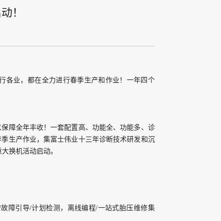
启动！
行各业，
都在全力进行春季生产和作业！
一年四个
以保障全年丰收！
一套配置高、功能全、功能多、诊
春季生产作业，
集富士伟业十三年诊断技术研发和沉
重大换机活动启动
。
/故障引导/计划检测，
离线编程/一站式胎压维修集