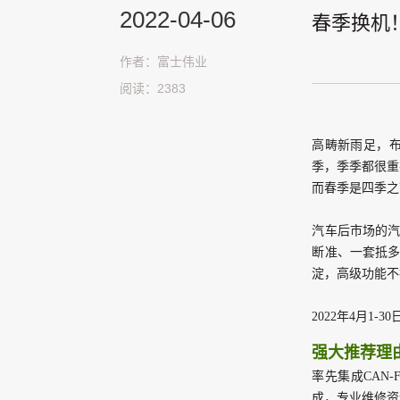
2022-04-06
春季换机
作者：富士伟业
阅读：2383
高畴新雨足，
季，季季都很重
而春季是四季之
汽车后市场的
断准、
一套抵
淀，
高级功能不
2022年4月1
强大推荐理
率先集成CAN-
成，
专业维修资