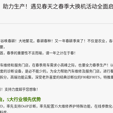
！助力生产！遇见春天之春季大换机活动全面
布谷唤春耕！
大地繁花，春耕
春
种！
又一年春耕季来了！
不仅是农业，各
要，
首，
春季的重要性不言而喻，
谓一年之计在于春！
汽车维修和服务门店，
在春季用车需求小高峰之际，
也要全力春季生产！
多套的诊断设备，是必不能少的。
为全力帮助汽车维修及服务门店，
进行
拆分，高端功能云集，
深受老外喜爱的经典诊断仪的F80和F80TS，
特推
-30日！支持力度超乎您想象！
由，
5大行业领先优势
FD，
率先支持DoIP诊断，
率先配置35大维修养护特殊功能，
在线参数化
料库。