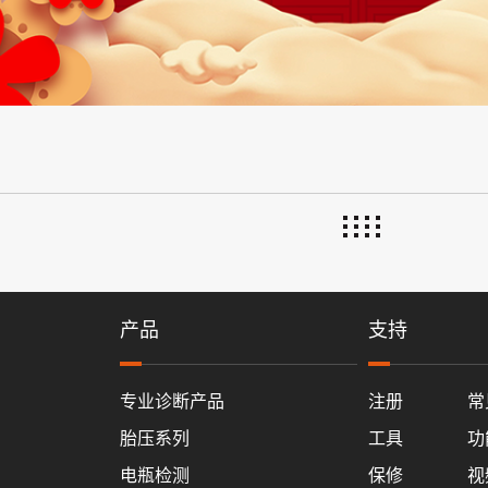
产品
支持
专业诊断产品
注册
常
胎压系列
工具
功
电瓶检测
保修
视