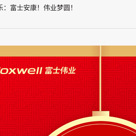
乐：富士安康！伟业梦圆！